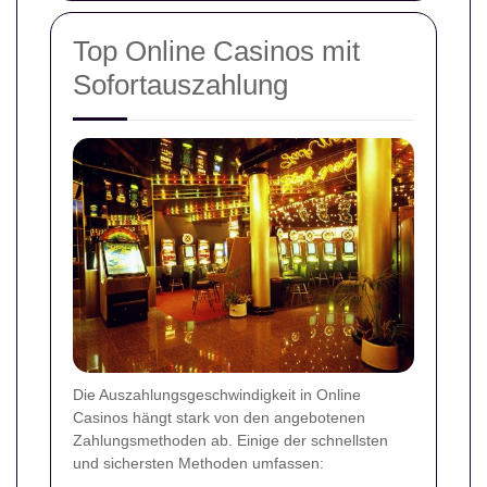
Top Online Casinos mit
Sofortauszahlung
Die Auszahlungsgeschwindigkeit in Online
Casinos hängt stark von den angebotenen
Zahlungsmethoden ab. Einige der schnellsten
und sichersten Methoden umfassen: