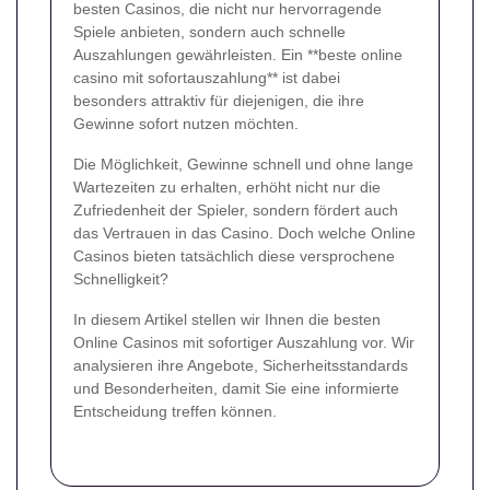
besten Casinos, die nicht nur hervorragende
Spiele anbieten, sondern auch schnelle
Auszahlungen gewährleisten. Ein **beste online
casino mit sofortauszahlung** ist dabei
besonders attraktiv für diejenigen, die ihre
Gewinne sofort nutzen möchten.
Die Möglichkeit, Gewinne schnell und ohne lange
Wartezeiten zu erhalten, erhöht nicht nur die
Zufriedenheit der Spieler, sondern fördert auch
das Vertrauen in das Casino. Doch welche Online
Casinos bieten tatsächlich diese versprochene
Schnelligkeit?
In diesem Artikel stellen wir Ihnen die besten
Online Casinos mit sofortiger Auszahlung vor. Wir
analysieren ihre Angebote, Sicherheitsstandards
und Besonderheiten, damit Sie eine informierte
Entscheidung treffen können.