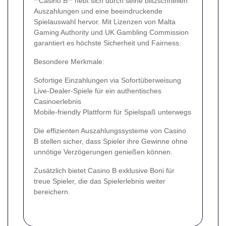
**Casino B** hebt sich durch seine blitzschnellen
Auszahlungen und eine beeindruckende
Spielauswahl hervor. Mit Lizenzen von Malta
Gaming Authority und UK Gambling Commission
garantiert es höchste Sicherheit und Fairness.
Besondere Merkmale:
Sofortige Einzahlungen via Sofortüberweisung
Live-Dealer-Spiele für ein authentisches
Casinoerlebnis
Mobile-friendly Plattform für Spielspaß unterwegs
Die effizienten Auszahlungssysteme von Casino
B stellen sicher, dass Spieler ihre Gewinne ohne
unnötige Verzögerungen genießen können.
Zusätzlich bietet Casino B exklusive Boni für
treue Spieler, die das Spielerlebnis weiter
bereichern.