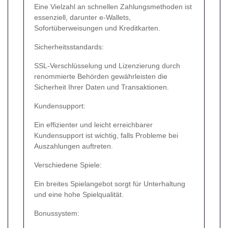
Eine Vielzahl an schnellen Zahlungsmethoden ist
essenziell, darunter e-Wallets,
Sofortüberweisungen und Kreditkarten.
Sicherheitsstandards:
SSL-Verschlüsselung und Lizenzierung durch
renommierte Behörden gewährleisten die
Sicherheit Ihrer Daten und Transaktionen.
Kundensupport:
Ein effizienter und leicht erreichbarer
Kundensupport ist wichtig, falls Probleme bei
Auszahlungen auftreten.
Verschiedene Spiele:
Ein breites Spielangebot sorgt für Unterhaltung
und eine hohe Spielqualität.
Bonussystem: