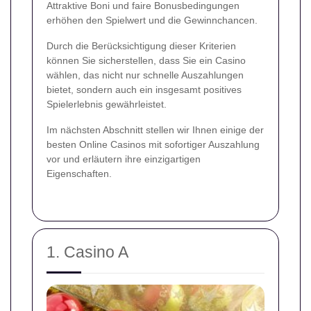
Attraktive Boni und faire Bonusbedingungen
erhöhen den Spielwert und die Gewinnchancen.
Durch die Berücksichtigung dieser Kriterien
können Sie sicherstellen, dass Sie ein Casino
wählen, das nicht nur schnelle Auszahlungen
bietet, sondern auch ein insgesamt positives
Spielerlebnis gewährleistet.
Im nächsten Abschnitt stellen wir Ihnen einige der
besten Online Casinos mit sofortiger Auszahlung
vor und erläutern ihre einzigartigen
Eigenschaften.
1. Casino A