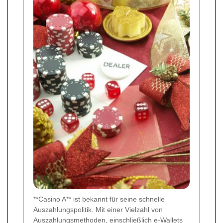
**Casino A** ist bekannt für seine schnelle
Auszahlungspolitik. Mit einer Vielzahl von
Auszahlungsmethoden, einschließlich e-Wallets