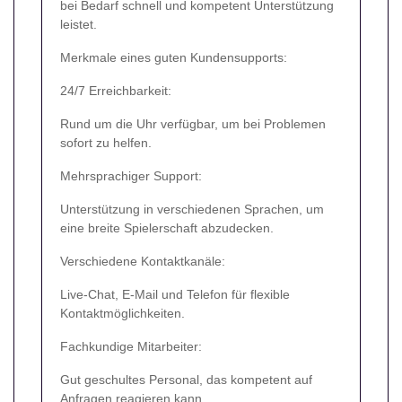
bei Bedarf schnell und kompetent Unterstützung
leistet.
Merkmale eines guten Kundensupports:
24/7 Erreichbarkeit:
Rund um die Uhr verfügbar, um bei Problemen
sofort zu helfen.
Mehrsprachiger Support:
Unterstützung in verschiedenen Sprachen, um
eine breite Spielerschaft abzudecken.
Verschiedene Kontaktkanäle:
Live-Chat, E-Mail und Telefon für flexible
Kontaktmöglichkeiten.
Fachkundige Mitarbeiter:
Gut geschultes Personal, das kompetent auf
Anfragen reagieren kann.