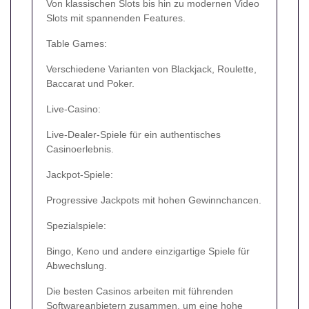
Von klassischen Slots bis hin zu modernen Video
Slots mit spannenden Features.
Table Games:
Verschiedene Varianten von Blackjack, Roulette,
Baccarat und Poker.
Live-Casino:
Live-Dealer-Spiele für ein authentisches
Casinoerlebnis.
Jackpot-Spiele:
Progressive Jackpots mit hohen Gewinnchancen.
Spezialspiele:
Bingo, Keno und andere einzigartige Spiele für
Abwechslung.
Die besten Casinos arbeiten mit führenden
Softwareanbietern zusammen, um eine hohe