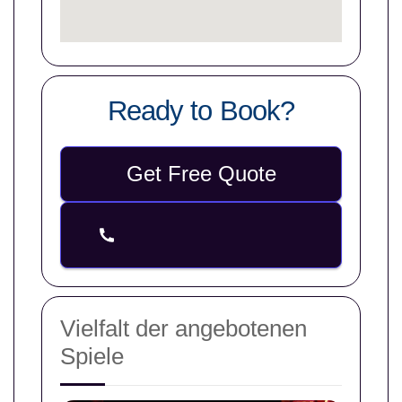
Ready to Book?
Get Free Quote
Vielfalt der angebotenen
Spiele