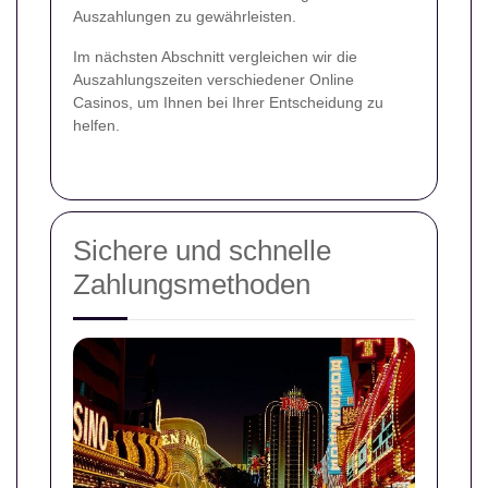
Auszahlungen zu gewährleisten.
Im nächsten Abschnitt vergleichen wir die
Auszahlungszeiten verschiedener Online
Casinos, um Ihnen bei Ihrer Entscheidung zu
helfen.
Sichere und schnelle
Zahlungsmethoden